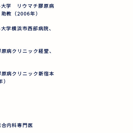
科大学 リウマチ膠原病
助教（2006年）
科大学横浜市西部病院、
膠原病クリニック経堂、
膠原病クリニック新宿本
年）
総合内科専門医