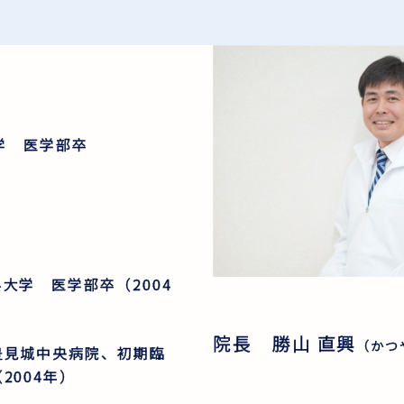
学 医学部卒
大学 医学部卒（2004
院長 勝山 直興
（かつ
豊見城中央病院、初期臨
2004年）