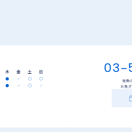
03-
木
金
土
日
発熱
お急ぎ